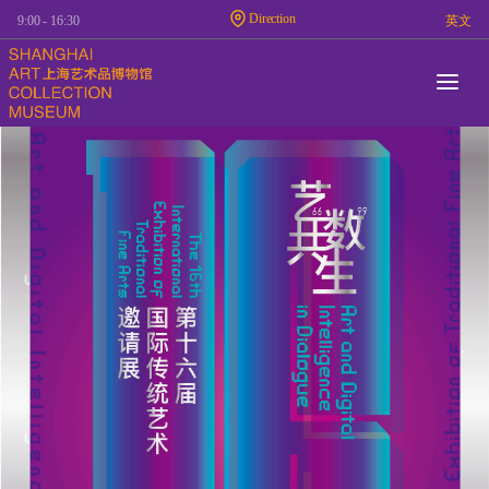
Direction
9:00 - 16:30
英文
Nav
Me