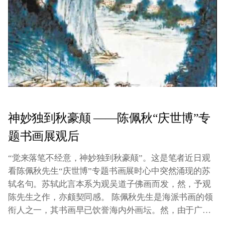
神妙独到秋豪颠 ——陈佩秋“庆世博”专
题书画展观后
“觉来落笔不经意，神妙独到秋豪颠”。这是笔者近日观
看陈佩秋先生“庆世博”专题书画展时心中突然涌现的苏
轼名句。苏轼此言本系为观吴道子佛画而发，然，予观
陈先生之作，亦颇契同感。 陈佩秋先生是海派书画的领
衔人之一，其书画早已饮誉海内外画坛。然，由于广受
收藏界青睐，加之陈先生作风严谨，大凡率意之作，不